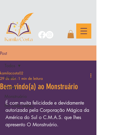
Post
Todos
kamilacosta02
Todos
29 de abr.
1 min de leitura
Bem-vindo(a) ao Monstruário
Contos
Monstruário
É com muita felicidade e devidamente 
Por onde andou
autorizada pela Corporação Mágica da 
América do Sul o C.M.A.S. que lhes 
apresento O Monstruário.